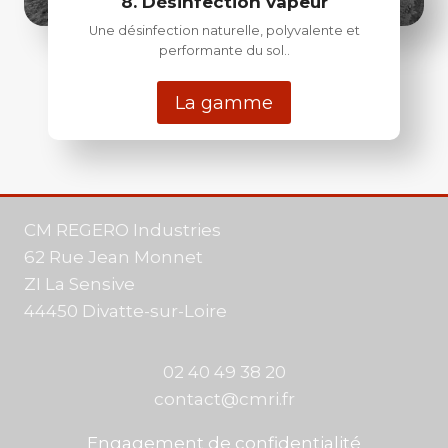
8. Désinfection vapeur
Une désinfection naturelle, polyvalente et
performante du sol..
La gamme
CM REGERO Industries
62 Rue Jean Monnet
ZI La Sensive
44450 Divatte-sur-Loire
02 40 49 38 20
contact@cmri.fr
Engagement de confidentialité